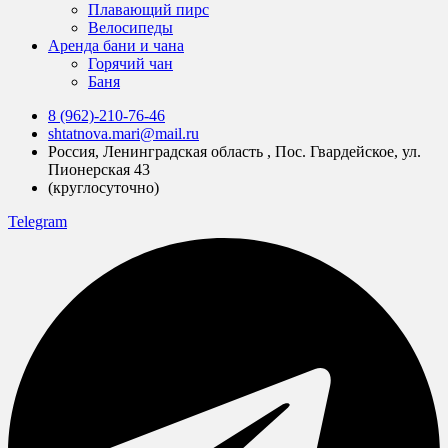
Плавающий пирс
Велосипеды
Аренда бани и чана
Горячий чан
Баня
8 (962)-210-76-46
shtatnova.mari@mail.ru
Россия, Ленинградская область , Пос. Гвардейское, ул.
Пионерская 43
(круглосуточно)
Telegram